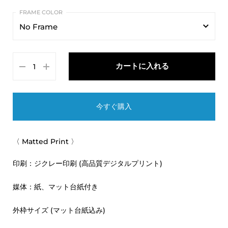
8x10"
No Frame
11x14"
No Frame
カートに入れる
Black
Blue
今すぐ購入
Green
Pink
〈 Matted Print 〉
Seafoam
印刷：ジクレー印刷 (高品質デジタルプリント)
White
媒体：紙、マット台紙付き
Yellow
外枠サイズ (マット台紙込み)
Barnwood