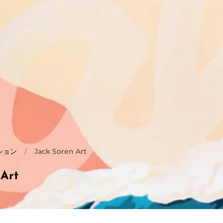
ション
/
Jack Soren Art
 Art