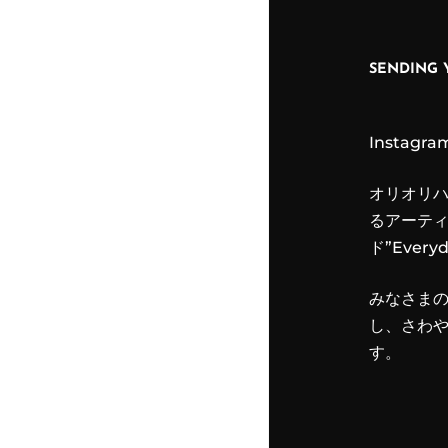
SENDING 
Instagra
オリオリ
るアーテ
ド”Everyd
みなさま
し、さわ
す。