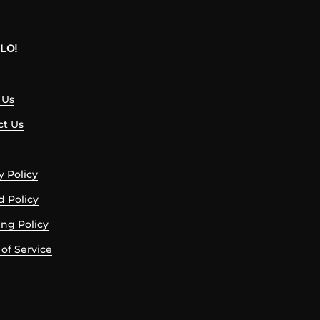
LO!
 Us
ct Us
y Policy
d Policy
ng Policy
of Service