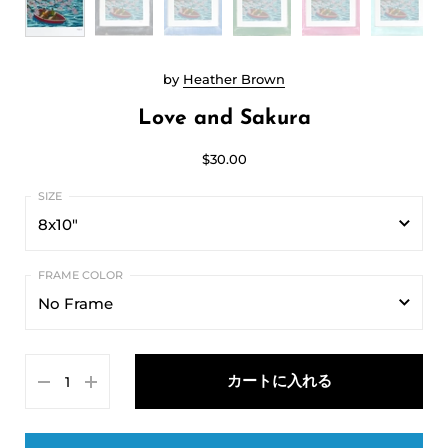
by
Heather Brown
Love and Sakura
$30.00
8x10"
8x10"
No Frame
11x14"
No Frame
16x20"
カートに入れる
Black
Blue