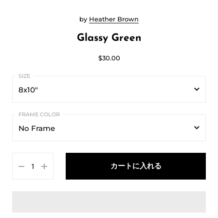
by
Heather Brown
Glassy Green
$30.00
8x10"
8x10"
No Frame
11x14"
No Frame
16x20"
カートに入れる
Black
Blue
Green