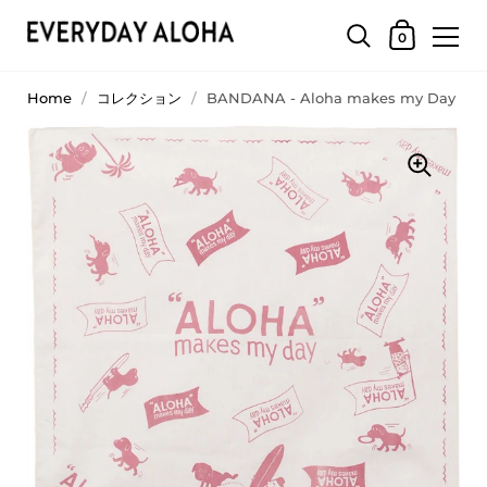
0
Home
/
コレクション
/
BANDANA - Aloha makes my Day