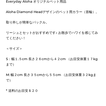
Everyday Aloha オリジナルペット用品
Aloha Diamond Headデザインのペット用カラー（首輪）。
取り外しが簡単なバックル。
リーシュとセットがおすすめです♪ お散歩でハワイを感じてみ
てください！
＜サイズ＞
S：幅１.５cm 長さ２６cmから４２cm （お目安体重１７kg
まで）
M: 幅２cm 長さ３５cmから５５cm （お目安体重３２kgま
で）
* 送料のお目安＄２０