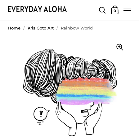
0
Home
/
Kris Goto Art
/
Rainbow World