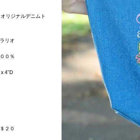
oha オリジナルデニムト
ラリオ
００％
 x 4"D
＄２０